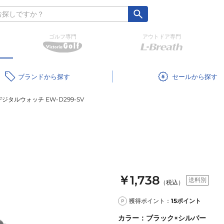
ゴルフ専門
アウトドア専門
ブランド
セール
デジタルウォッチ EW-D299-SV
￥1,738
送料別
（税込）
獲得ポイント：
15
ポイント
P
カラー
：
ブラック×シルバー