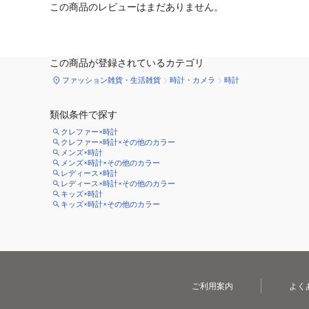
この商品のレビューはまだありません。
この商品が登録されているカテゴリ
ファッション雑貨・生活雑貨
時計・カメラ
時計
類似条件で探す
クレファー×時計
クレファー×時計×その他のカラー
メンズ×時計
メンズ×時計×その他のカラー
レディース×時計
レディース×時計×その他のカラー
キッズ×時計
キッズ×時計×その他のカラー
ご利用案内
よく