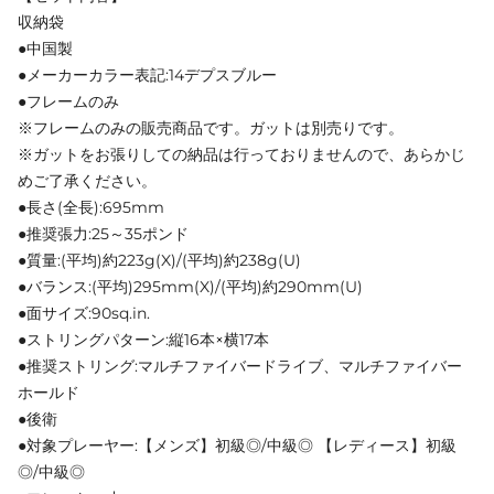
収納袋
●中国製
●メーカーカラー表記:14デプスブルー
●フレームのみ
※フレームのみの販売商品です。ガットは別売りです。
※ガットをお張りしての納品は行っておりませんので、あらかじ
めご了承ください。
●長さ(全長):695mm
●推奨張力:25～35ポンド
●質量:(平均)約223g(X)/(平均)約238g(U)
●バランス:(平均)295mm(X)/(平均)約290mm(U)
●面サイズ:90sq.in.
●ストリングパターン:縦16本×横17本
●推奨ストリング:マルチファイバードライブ、マルチファイバー
ホールド
●後衛
●対象プレーヤー:【メンズ】初級◎/中級◎ 【レディース】初級
◎/中級◎