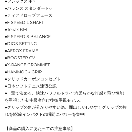
●フレックス:中○
●バランス:スタンダード○
●ティアドロップフェース
●F SPEED L SHAFT
●Tenax BM
●F SPEED S BALANCE
●DIOS SETTING
●AEROX FRAME
●BOOSTER CV
●X-RANGE GROMMET
●HAMMOCK GRIP
●ソリッドカーボンコンセプト
●日本ソフトテニス連盟公認
●一撃で決める、快速パワフルドライブ!柔らかな打感と飛び性能
を重視した初中級者向け後衛重視モデル。
●グリップの角が分かりやすい為、面出しがしやすくグリップの捩
れを軽減!インパクトの瞬間にパワーを集中!
【商品の購入にあたっての注意事項】