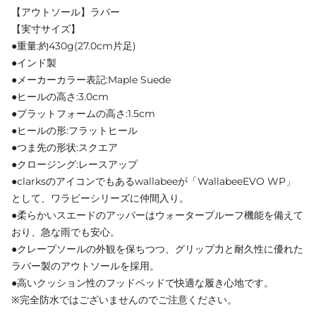
【アウトソール】ラバー
【実寸サイズ】
●重量:約430g(27.0cm片足)
●インド製
●メーカーカラー表記:Maple Suede
●ヒールの高さ:3.0cm
●プラットフォームの高さ:1.5cm
●ヒールの形:フラットヒール
●つま先の形状:スクエア
●クロージング:レースアップ
●clarksのアイコンでもあるwallabeeが「WallabeeEVO WP」
として、ワラビーシリーズに仲間入り。
●柔らかいスエードのアッパーはウォータープルーフ機能を備えて
おり、急な雨でも安心。
●クレープソールの外観を保ちつつ、グリップ力と耐久性に優れた
ラバー製のアウトソールを採用。
●高いクッション性のフッドベッドで快適な履き心地です。
※完全防水ではございませんのでご注意ください。