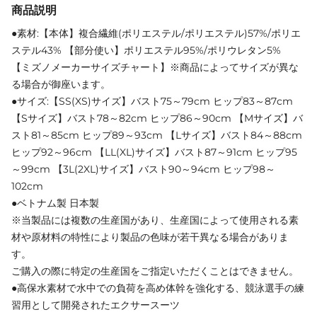
商品説明
●素材:【本体】複合繊維(ポリエステル/ポリエステル)57%/ポリエ
ステル43% 【部分使い】ポリエステル95%/ポリウレタン5%
【ミズノメーカーサイズチャート】※商品によってサイズが異な
る場合が御座います。
●サイズ:【SS(XS)サイズ】バスト75～79cm ヒップ83～87cm
【Sサイズ】バスト78～82cm ヒップ86～90cm 【Mサイズ】バ
スト81～85cm ヒップ89～93cm 【Lサイズ】バスト84～88cm
ヒップ92～96cm 【LL(XL)サイズ】バスト87～91cm ヒップ95
～99cm 【3L(2XL)サイズ】バスト90～94cm ヒップ98～
102cm
●ベトナム製 日本製
※当製品には複数の生産国があり、生産国によって使用される素
材や原材料の特性により製品の色味が若干異なる場合がありま
す。
ご購入の際に特定の生産国をご指定いただくことはできません。
●高保水素材で水中での負荷を高め体幹を強化する、競泳選手の練
習用として開発されたエクサースーツ