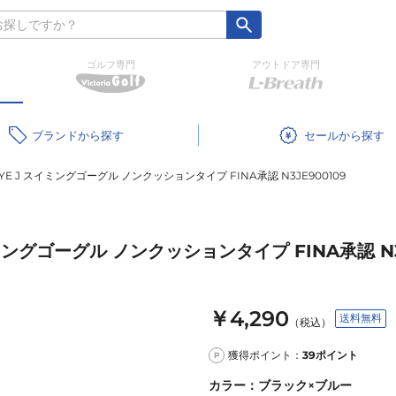
ゴルフ専門
アウトドア専門
ブランド
セール
EYE J スイミングゴーグル ノンクッションタイプ FINA承認 N3JE900109
イミングゴーグル ノンクッションタイプ FINA承認 N3
￥4,290
送料無料
（税込）
獲得ポイント：
39
ポイント
P
カラー
：
ブラック×ブルー