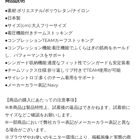
商品説明
●素材:ポリエステル/ポリウレタン/ナイロン
●日本製
●サイズ(cm):大人フリーサイズ
●着圧機能付きチームストッキング
●コンプレッションTEAMカーフストッキング
●コンプレッション機能:着圧機能でふくらはぎの筋肉をホールド
し、パフォーマンスをサポート
●シンガード収納機能:適度なフィット性でシンガードも安定装着
●チームソックス仕様:折り返しリブ付きでTEAM使用が可能
●サイレントロゴ:多くのチーム着用をサポート
●メーカーカラー表記:Navy
【商品の購入にあたっての注意事項】
※本商品は製品特性上、試着後の返品はできかねます。試着前に
サイズなどご確認をお願いします。
※一部商品において弊社カラー表記がメーカーカラー表記と異な
る場合がございます。
※ブラウザやお使いのモニター環境により、掲載画像と実際の商