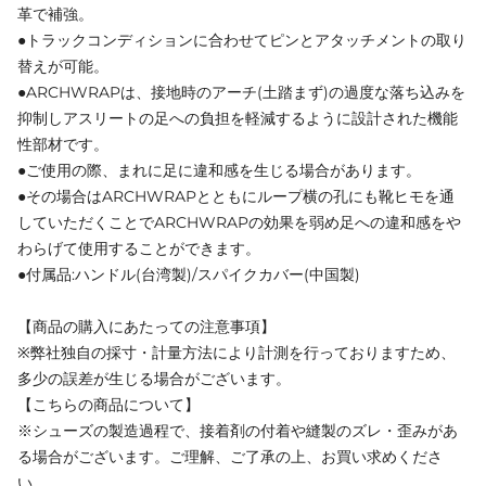
革で補強。
●トラックコンディションに合わせてピンとアタッチメントの取り
替えが可能。
●ARCHWRAPは、接地時のアーチ(土踏まず)の過度な落ち込みを
抑制しアスリートの足への負担を軽減するように設計された機能
性部材です。
●ご使用の際、まれに足に違和感を生じる場合があります。
●その場合はARCHWRAPとともにループ横の孔にも靴ヒモを通
していただくことでARCHWRAPの効果を弱め足への違和感をや
わらげて使用することができます。
●付属品:ハンドル(台湾製)/スパイクカバー(中国製)
【商品の購入にあたっての注意事項】
※弊社独自の採寸・計量方法により計測を行っておりますため、
多少の誤差が生じる場合がございます。
【こちらの商品について】
※シューズの製造過程で、接着剤の付着や縫製のズレ・歪みがあ
る場合がございます。ご理解、ご了承の上、お買い求めくださ
い。