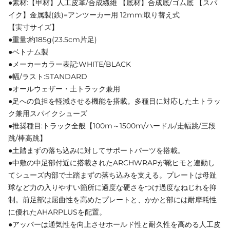
●素材:【甲材】人工皮革/合成繊維 【底材】合成底/ゴム底 【スパ
イク】金属製(鉄)=アンツーカー用 12mm:取り替え式
【実寸サイズ】
●重量:約185g(23.5cm片足)
●ベトナム製
●メーカーカラー表記:WHITE/BLACK
●幅/ラスト:STANDARD
●オールウェザー・土トラック兼用
●足への負担を軽減させる機能を搭載。多種目に対応した土トラッ
ク兼用スパイクシューズ
●推奨種目:トラック全般【100m～1500m/ハードル/走幅跳/三段
跳/棒高跳】
●土踏まずの落ち込みに対してサポートパーツを搭載。
●中敷の中足部付近に搭載されたARCHWRAPが靴ヒモと連動し
てシューズ内部で土踏まずの落ち込みを支える。プレートは母趾
球など力の入りやすい箇所に適度な硬さをつけ過度なねじれを抑
制。前足部は屈曲性を高めたプレートと、かかと部には耐摩耗性
に優れたAHARPLUSを配置。
●アッパーは通気性を向上させホールド性と耐久性を高める人工皮