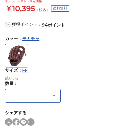
オンラインストア限定価格
￥10,395
送料無料
（税込）
獲得ポイント：
94
ポイント
P
カラー
：
モカチャ
サイズ
：
FF
残り
5
点
数量：
シェアする