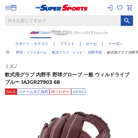
スポーツ・カテゴリ
ブランド
セール
クーポン
野球・ソフトボール
軟式グラブ・ミット
内野手用
軟式用グラブ 内野手 
ミズノ
軟式用グラブ 内野手 野球グローブ 一般 ウィルドライブ
ブルー 1AJGR27903 68
SALE
スチーム加工無料
残りわずか
MENS