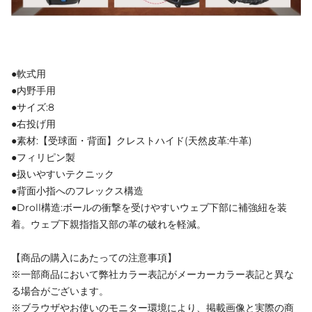
●軟式用
●内野手用
●サイズ:8
●右投げ用
●素材:【受球面・背面】クレストハイド(天然皮革:牛革)
●フィリピン製
●扱いやすいテクニック
●背面小指へのフレックス構造
●Droll構造:ボールの衝撃を受けやすいウェブ下部に補強紐を装
着。ウェブ下親指指又部の革の破れを軽減。
【商品の購入にあたっての注意事項】
※一部商品において弊社カラー表記がメーカーカラー表記と異な
る場合がございます。
※ブラウザやお使いのモニター環境により、掲載画像と実際の商