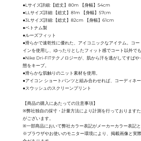
●Lサイズ詳細:【総丈】80m 【身幅】54cm
●LLサイズ詳細:【総丈】81m 【身幅】57cm
●3Lサイズ詳細:【総丈】82cm 【身幅】61cm
●ベトナム製
●ルーズフィット
●滑らかで速乾性に優れた、アイコニックなアイテム。コー
インを使用し、ゆったりとしたフィット感でコート以外で
●Nike Dri-FITテクノロジーが、肌から汗を逃がしてす
態をキープ。
●滑らかな肌触りのニット素材を使用。
●アイコン ショートパンツと組み合わせれば、コーディネ
●スウッシュのスクリーンプリント
【商品の購入にあたっての注意事項】
※弊社独自の採寸・計量方法により計測を行っております
がございます。
※一部商品において弊社カラー表記がメーカーカラー表記
※ブラウザやお使いのモニター環境により、掲載画像と実
合があります。