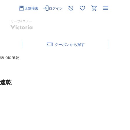
店舗検索
ログイン
サーフ&スノー
クーポン
-010 速乾
 速乾