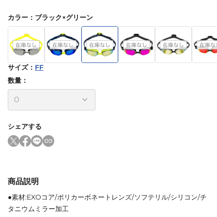
カラー
：
ブラック×グリーン
サイズ
：
FF
数量：
シェアする
商品説明
●素材:EXOコア/ポリカーボネートレンズ/ソフテリル/シリコン/チ
タニウムミラー加工