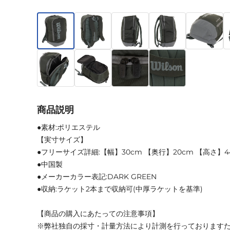
商品説明
●素材:ポリエステル
【実寸サイズ】
●フリーサイズ詳細:【幅】30cm 【奥行】20cm 【高さ】4
●中国製
●メーカーカラー表記:DARK GREEN
●収納:ラケット2本まで収納可(中厚ラケットを基準)
【商品の購入にあたっての注意事項】
※弊社独自の採寸・計量方法により計測を行っております