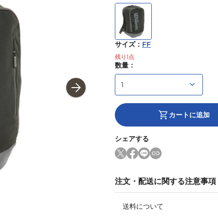
サイズ
：
FF
残り
1
点
数量：
カートに追加
シェアする
注文・配送に関する注意事項
送料について