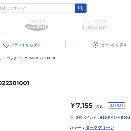
ゴルフ専門
アウトドア専門
ブランド
セール
アーバックパック WR8022301001
2301001
￥7,155
送料無料
（税込）
獲得ポイント：
650
ポイント
(10%)
P
カラー
：
ダークグリーン