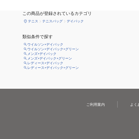
この商品が登録されているカテゴリ
テニス
テニスバッグ
デイパック
類似条件で探す
ウイルソン×デイパック
ウイルソン×デイパック×グリーン
メンズ×デイパック
メンズ×デイパック×グリーン
レディース×デイパック
レディース×デイパック×グリーン
ご利用案内
よく