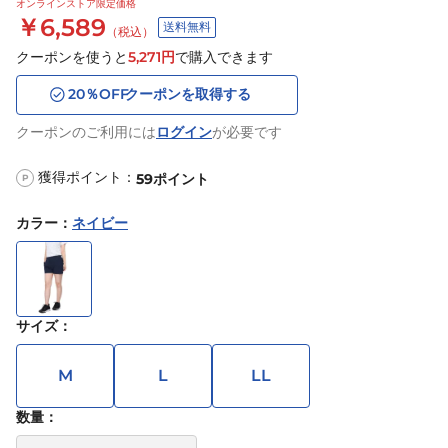
オンラインストア限定価格
￥6,589
送料無料
（税込）
クーポンを使うと
5,271
円
で購入できます
20
％OFF
クーポンを取得する
クーポンのご利用には
ログイン
が必要です
獲得ポイント：
59
ポイント
P
カラー
：
ネイビー
サイズ
：
M
L
LL
数量：