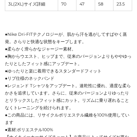
3L(2XL)サイズ詳細
70
47
58
23.5
●Nike Dri-FITテクノロジーが、肌から汗を逃がしてすばやく蒸
発。さらりと快適な状態をキープします。
●柔らかく滑らかなジャージー素材。
●胸からウエスト、ヒップまで、従来のバージョンよりもややゆっ
たりとしたフィット感にアップデート。
●ゆったりと楽に着用できるスタンダードフィット
●リブ仕様のネックバンド
●レジェンド Tシャツをアップデート。速乾性に優れ、適度な柔ら
かさを追求しています。さらに、従来のバージョンよりゆったり
とリラックスしたフィット感にカット。リズムに乗り遅れること
なくトレーニングを続けられます。
●この商品には、リサイクルポリエステル繊維を100%使用してい
ます
●素材:ポリエステル100%
【ナイキメーカーサイズチャート】※商品によってサイズが異な