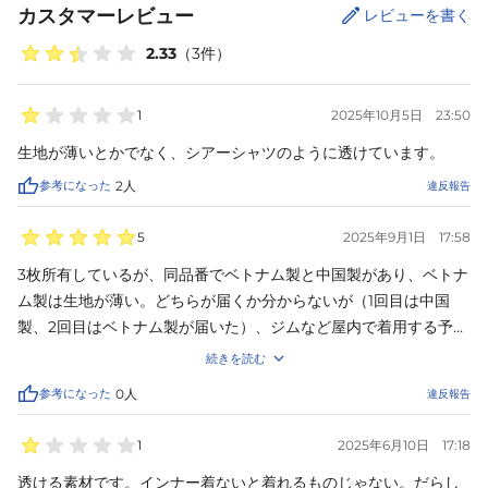
カスタマーレビュー
レビューを書く
2.33
（
3
件）
1
2025年10月5日
23:50
生地が薄いとかでなく、シアーシャツのように透けています。
参考になった
2
人
違反報告
5
2025年9月1日
17:58
3枚所有しているが、同品番でベトナム製と中国製があり、ベトナ
ム製は生地が薄い。どちらが届くか分からないが（1回目は中国
製、2回目はベトナム製が届いた）、ジムなど屋内で着用する予定
であればベトナム製でも問題なし。屋外で着たい場合は陽が当た
続きを読む
ると酷く透けてしまうので、中国製が届くことを祈って購入する
参考になった
0
人
違反報告
か、他を検討すべき。
1
2025年6月10日
17:18
透ける素材です。インナー着ないと着れるものじゃない。だらし