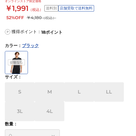
オンラインストア限定価格
￥1,991
送料別
店舗受取で送料無料
（税込）
52%OFF
￥4,180
（税込）
獲得ポイント：
18
ポイント
P
カラー
：
ブラック
サイズ
：
S
M
L
LL
3L
4L
数量：