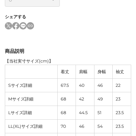
シェアする
商品説明
【当社実寸サイズ(cm)】
着丈
肩幅
身幅
袖丈
Sサイズ詳細
67.5
40
46
22
Mサイズ詳細
68
42
49
23
Lサイズ詳細
68
44.5
51
23.5
LL(XL)サイズ詳細
70
46
54
23.5