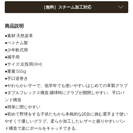
［無料］スチーム加工対応
商品説明
●素材:天然皮革
●ベトナム製
●少年軟式用
●捕手用
●サイズ:左投用(RH)
●重量:555g
●手口逆巻き
●やわらかレザーで、低学年でも使いやすいはじめての革製グラブ
●ダブルフレックス構造:捕球時にグラブが開閉しやすい、手口バ
ンド構造
●簡単に閉じやすい
●初めて野球をする子供たちから本格的な試合に挑む選手まで使い
やすくて優しいグラブ。柔らか加工したレザーと握りやすいバン
ド構造で楽にボールをキャッチできる。