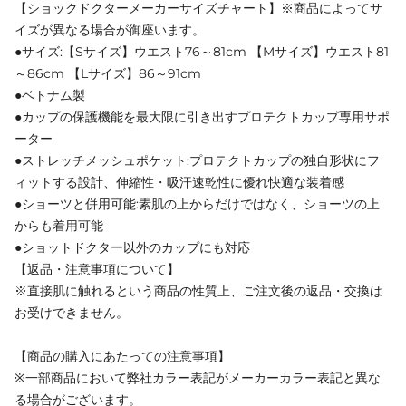
【ショックドクターメーカーサイズチャート】※商品によってサ
イズが異なる場合が御座います。
●サイズ:【Sサイズ】ウエスト76～81cm 【Mサイズ】ウエスト81
～86cm 【Lサイズ】86～91cm
●ベトナム製
●カップの保護機能を最大限に引き出すプロテクトカップ専用サポ
ーター
●ストレッチメッシュポケット:プロテクトカップの独自形状にフ
ィットする設計、伸縮性・吸汗速乾性に優れ快適な装着感
●ショーツと併用可能:素肌の上からだけではなく、ショーツの上
からも着用可能
●ショットドクター以外のカップにも対応
【返品・注意事項について】
※直接肌に触れるという商品の性質上、ご注文後の返品・交換は
お受けできません。
【商品の購入にあたっての注意事項】
※一部商品において弊社カラー表記がメーカーカラー表記と異な
る場合がございます。