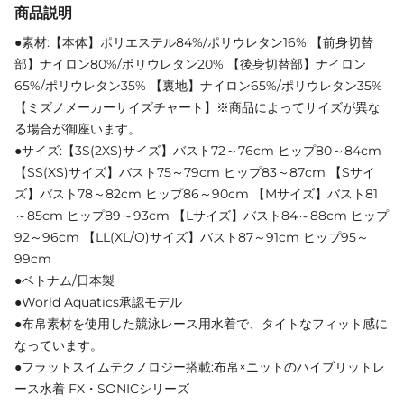
商品説明
●素材:【本体】ポリエステル84%/ポリウレタン16% 【前身切替
部】ナイロン80%/ポリウレタン20% 【後身切替部】ナイロン
65%/ポリウレタン35% 【裏地】ナイロン65%/ポリウレタン35%
【ミズノメーカーサイズチャート】※商品によってサイズが異な
る場合が御座います。
●サイズ:【3S(2XS)サイズ】バスト72～76cm ヒップ80～84cm
【SS(XS)サイズ】バスト75～79cm ヒップ83～87cm 【Sサイ
ズ】バスト78～82cm ヒップ86～90cm 【Mサイズ】バスト81
～85cm ヒップ89～93cm 【Lサイズ】バスト84～88cm ヒップ
92～96cm 【LL(XL/O)サイズ】バスト87～91cm ヒップ95～
99cm
●ベトナム/日本製
●World Aquatics承認モデル
●布帛素材を使用した競泳レース用水着で、タイトなフィット感に
なっています。
●フラットスイムテクノロジー搭載:布帛×ニットのハイブリットレ
ース水着 FX・SONICシリーズ