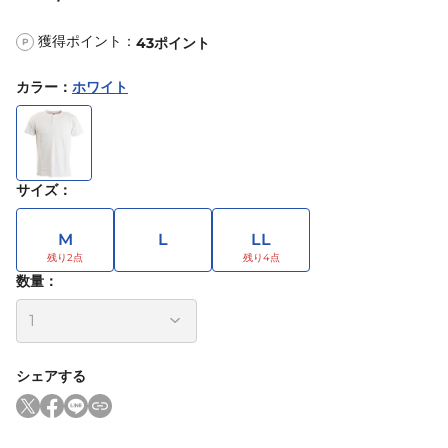
獲得ポイント：
43
ポイント
P
カラー
：
ホワイト
サイズ
：
M
L
LL
数量：
シェアする