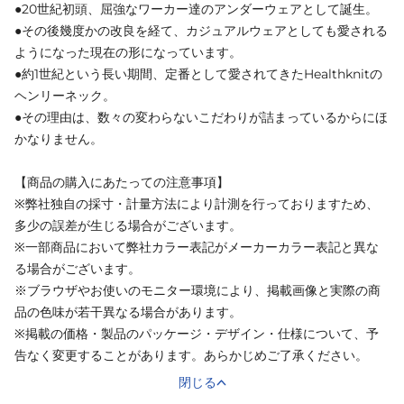
●20世紀初頭、屈強なワーカー達のアンダーウェアとして誕生。
●その後幾度かの改良を経て、カジュアルウェアとしても愛される
ようになった現在の形になっています。
●約1世紀という長い期間、定番として愛されてきたHealthknitの
ヘンリーネック。
●その理由は、数々の変わらないこだわりが詰まっているからにほ
かなりません。
【商品の購入にあたっての注意事項】
※弊社独自の採寸・計量方法により計測を行っておりますため、
多少の誤差が生じる場合がございます。
※一部商品において弊社カラー表記がメーカーカラー表記と異な
る場合がございます。
※ブラウザやお使いのモニター環境により、掲載画像と実際の商
品の色味が若干異なる場合があります。
※掲載の価格・製品のパッケージ・デザイン・仕様について、予
告なく変更することがあります。あらかじめご了承ください。
閉じる