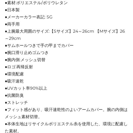
●素材:ポリエステル/ポリウレタン
●日本製
●メーカーカラー表記: SG
●両手用
●上腕最大周囲のサイズ:【Sサイズ】24～26cm 【Mサイズ】26
～29cm
●サムホールつきで手の甲までカバー
●腕口滑り止めゴムつき
●腕内側:メッシュ切替
●ロゴ:再帰反射
●環境配慮
●吸汗速乾
●UVカット率90%以上
●抗菌防臭
●ストレッチ
●フィット感があり、吸汗速乾性のよいアームカバー。腕の内側は
メッシュ素材切替。
●本体生地はリサイクルポリエステル糸を使用した、環境に配慮し
た素材。