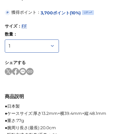
獲得ポイント：
3,700
ポイント
(10%)
UP
P
サイズ
：
FF
数量：
シェアする
商品説明
●日本製
●ケースサイズ:厚さ13.2mm×横39.4mm×縦:48.1mm
●重さ:77g
●腕周り長さ(最長):20.0cm