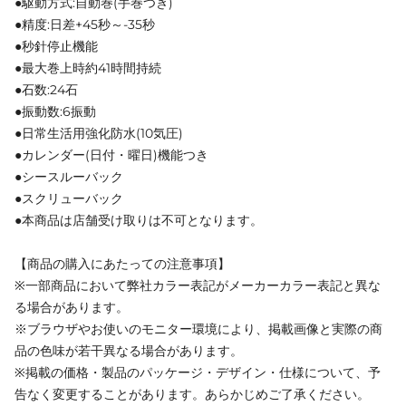
●駆動方式:自動巻(手巻つき)
●精度:日差+45秒～-35秒
●秒針停止機能
●最大巻上時約41時間持続
●石数:24石
●振動数:6振動
●日常生活用強化防水(10気圧)
●カレンダー(日付・曜日)機能つき
●シースルーバック
●スクリューバック
●本商品は店舗受け取りは不可となります。
【商品の購入にあたっての注意事項】
※一部商品において弊社カラー表記がメーカーカラー表記と異な
る場合があります。
※ブラウザやお使いのモニター環境により、掲載画像と実際の商
品の色味が若干異なる場合があります。
※掲載の価格・製品のパッケージ・デザイン・仕様について、予
告なく変更することがあります。あらかじめご了承ください。