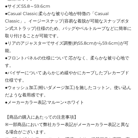
●サイズ:55.8～59.6cm
●Casual Classic:柔らかな被り心地が特徴の「Casual
Classic」。イージースナップ(容易な着脱が可能なスナップボタ
ン式ストラップ)仕様のため、バッグやベルトループなどに簡単に
取り付けることが可能です。
●リアのアジャスターでサイズ調整(約55.8cmから59.6cm)が可
能。
●フロントパネルの仕様について:芯がなく、柔らかな被り心地で
す。
●バイザーについて:あらかじめ緩やかにカーブしたプレカーブド
仕様です。
●ウォッシュ加工(軽いダメージ加工)を施したコットン。使い込ん
だような着用感です。
●メーカーカラー表記:マルーン×ホワイト
【商品の購入にあたっての注意事項】
※一部商品において弊社カラー表記がメーカーカラー表記と異な
る場合がございます。