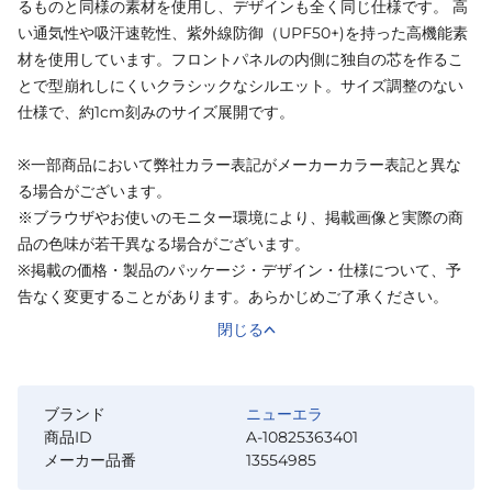
るものと同様の素材を使用し、デザインも全く同じ仕様です。 高
い通気性や吸汗速乾性、紫外線防御（UPF50+)を持った高機能素
材を使用しています。フロントパネルの内側に独自の芯を作るこ
とで型崩れしにくいクラシックなシルエット。サイズ調整のない
仕様で、約1cm刻みのサイズ展開です。
※一部商品において弊社カラー表記がメーカーカラー表記と異な
る場合がございます。
※ブラウザやお使いのモニター環境により、掲載画像と実際の商
品の色味が若干異なる場合がございます。
※掲載の価格・製品のパッケージ・デザイン・仕様について、予
告なく変更することがあります。あらかじめご了承ください。
閉じる
ブランド
ニューエラ
商品ID
A-10825363401
メーカー品番
13554985