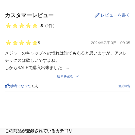
カスタマーレビュー
レビューを書く
5
（
1
件）
5
2024年7月10日
09:05
メジャーのキャップへの憧れは誰でもあると思いますが、アスレ
チックスは欲しいですよね。

しかもSALEで購入出来ました。

被り心地はニューエラなので最高です。
続きを読む
参考になった
0
人
違反報告
サイズ
を選択してください
この商品が登録されているカテゴリ