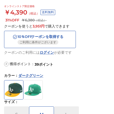
オンラインストア限定価格
￥4,390
送料無料
（税込）
31%OFF
￥6,380
（税込）
クーポンを使うと
3,951
円
で購入できます
10
％OFF
クーポンを取得する
ご利用に条件がございます
クーポンのご利用には
ログイン
が必要です
獲得ポイント：
39
ポイント
P
カラー
：
ダークグリーン
サイズ
：