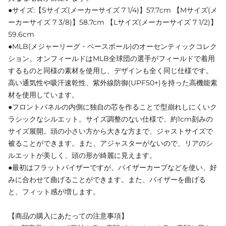
●サイズ:【Sサイズ(メーカーサイズ 7 1/4)】57.7cm 【Mサイズ(メ
ーカーサイズ 7 3/8)】58.7cm 【Lサイズ(メーカーサイズ 7 1/2)】
59.6cm
●MLB(メジャーリーグ・ベースボール)のオーセンティックコレク
ション。オンフィールドはMLB全球団の選手がフィールドで着用
するものと同様の素材を使用し、デザインも全く同じ仕様です。
高い通気性や吸汗速乾性、紫外線防御(UPF50+)を持った高機能素
材を使用しています。
●フロントパネルの内側に独自の芯を作ることで型崩れしにくいク
ラシックなシルエット。サイズ調整のない仕様で、約1cm刻みの
サイズ展開。頭の小さい方から大きな方まで、ジャストサイズで
被ることができます。また、アジャスターがないので、リアのシ
ルエットが美しく、頭の形が綺麗に見えます。
●最初はフラットバイザーですが、バイザーカーブなどを使い、好
みに合わせて曲げることができます。また、バイザーを曲げる
と、フィット感が増します。
【商品の購入にあたっての注意事項】