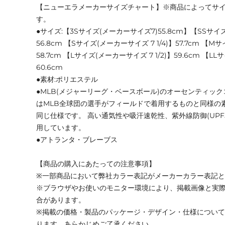
【ニューエラメーカーサイズチャート】※商品によってサ
す。
●サイズ:【3Sサイズ(メーカーサイズ7)55.8cm】【SSサイズ
56.8cm 【Sサイズ(メーカーサイズ 7 1/4)】57.7cm 【M
58.7cm 【Lサイズ(メーカーサイズ 7 1/2)】59.6cm 【LL
60.6cm
●素材:ポリエステル
●MLB(メジャーリーグ・ベースボール)のオーセンティッ
はMLB全球団の選手がフィールドで着用するものと同様の
同じ仕様です。 高い通気性や吸汗速乾性、紫外線防御(UPF
用しています。
●アトランタ・ブレーブス
【商品の購入にあたっての注意事項】
※一部商品において弊社カラー表記がメーカーカラー表記
※ブラウザやお使いのモニター環境により、掲載画像と実
合があります。
※掲載の価格・製品のパッケージ・デザイン・仕様につい
ります。あらかじめご了承ください。