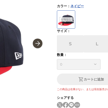
カラー
：
ネイビー
サイズ
：
S
L
数量：
カートに追加
この商品は在庫がない、または現在販売さ
シェアする