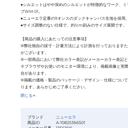
●シルエットはやや深めのシルエットが特徴的なワーク、ミ
プWM-01。
●ニューエラ定番の9オンスのダックキャンバス生地を採用
●サイズ調整のない仕様で、約1cm刻みのサイズ展開です。
【商品の購入にあたっての注意事項】
※弊社独自の採寸・計量方法により計測を行っております
がございます。
※一部商品において弊社カラー表記がメーカーカラー表記
※ブラウザやお使いのモニター環境により、掲載画像と実
合があります。
※掲載の価格・製品のパッケージ・デザイン・仕様につい
ります。あらかじめご了承ください。
閉じる
ブランド
ニューエラ
商品ID
A-10825366501
メーカー品番
13561916