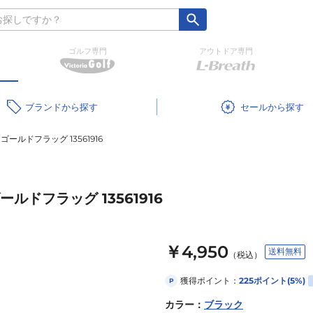
ゴルフ専門
アウトドア専門
ブランド
セール
ゴールドフラッグ 13561916
ルドフラッグ 13561916
￥4,950
送料無料
（税込）
獲得ポイント：
225
ポイント
(5%)
P
カラー
：
ブラック