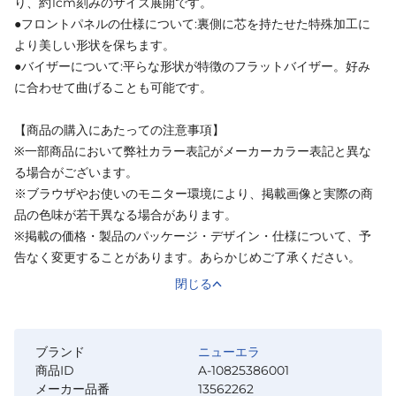
り、約1cm刻みのサイズ展開です。
●フロントパネルの仕様について:裏側に芯を持たせた特殊加工に
より美しい形状を保ちます。
●バイザーについて:平らな形状が特徴のフラットバイザー。好み
に合わせて曲げることも可能です。
【商品の購入にあたっての注意事項】
※一部商品において弊社カラー表記がメーカーカラー表記と異な
る場合がございます。
※ブラウザやお使いのモニター環境により、掲載画像と実際の商
品の色味が若干異なる場合があります。
※掲載の価格・製品のパッケージ・デザイン・仕様について、予
告なく変更することがあります。あらかじめご了承ください。
閉じる
ブランド
ニューエラ
商品ID
A-10825386001
メーカー品番
13562262