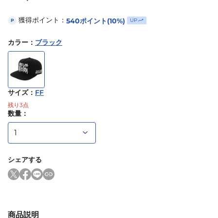
獲得ポイント：
540
ポイント
(10%)
UP
P
カラー
：
ブラック
サイズ
：
FF
残り
3
点
数量：
シェアする
商品説明