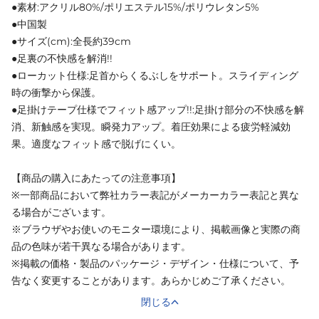
●素材:アクリル80%/ポリエステル15%/ポリウレタン5%
●中国製
●サイズ(cm):全長約39cm
●足裏の不快感を解消!!
●ローカット仕様:足首からくるぶしをサポート。スライディング
時の衝撃から保護。
●足掛けテープ仕様でフィット感アップ!!:足掛け部分の不快感を解
消、新触感を実現。瞬発力アップ。着圧効果による疲労軽減効
果。適度なフィット感で脱げにくい。
【商品の購入にあたっての注意事項】
※一部商品において弊社カラー表記がメーカーカラー表記と異な
る場合がございます。
※ブラウザやお使いのモニター環境により、掲載画像と実際の商
品の色味が若干異なる場合があります。
※掲載の価格・製品のパッケージ・デザイン・仕様について、予
告なく変更することがあります。あらかじめご了承ください。
閉じる