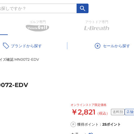
ゴルフ専門
アウトドア専門
ブランド
セール
ズ確認 MN0072-EDV
72-EDV
オンラインストア限定価格
￥2,821
送料別
店舗
（税込）
獲得ポイント：
25
ポイント
P