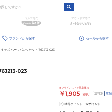
ゴルフ専門
アウトドア専門
ブランド
セール
キッズ ハーフパンツセット 76J213-023
213-023
オンラインストア限定価格
￥1,905
送料別
店舗
（税込）
獲得ポイント：
17
ポイント
P