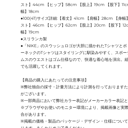
スト】44cm 【ヒップ】58cm 【股上】19cm 【股下】11
幅】18cm
●100(4T)サイズ詳細:【着丈】41cm 【肩幅】28cm 【身幅
スト】46cm 【ヒップ】62cm 【股上】20cm 【股下】12
幅】19cm
●スリランカ製
●「NIKE」のスウッシュロゴが大胆に描かれたTシャツと
ーネックのTシャツはスタイリングに馴染みやすく、スポー
ムスのウエストはゴム仕様なので、快適な着心地を演出。
でも活躍してくれます。
【商品の購入にあたっての注意事項】
※弊社独自の採寸・計量方法により計測を行っております
がございます。
※一部商品において弊社カラー表記がメーカーカラー表記
※ブラウザやお使いのモニター環境により、掲載画像と実
合があります。
※掲載の価格・製品のパッケージ・デザイン・仕様につい
ります。あらかじめご了承ください。