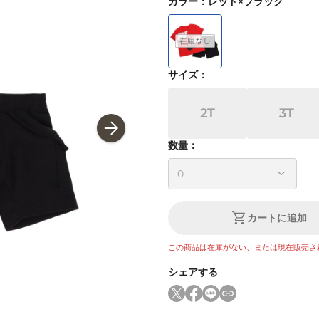
カラー
：
レッド×ブラック
サイズ
：
2T
3T
数量：
カートに追加
この商品は在庫がない、または現在販売さ
シェアする