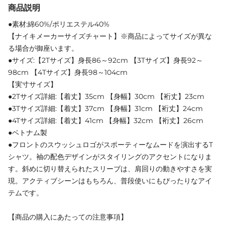
商品説明
●素材:綿60%/ポリエステル40%
【ナイキメーカーサイズチャート】※商品によってサイズが異な
る場合が御座います。
●サイズ:【2Tサイズ】身長86～92cm 【3Tサイズ】身長92～
98cm 【4Tサイズ】身長98～104cm
【実寸サイズ】
●2Tサイズ詳細:【着丈】35cm 【身幅】30cm 【裄丈】23cm
●3Tサイズ詳細:【着丈】37cm 【身幅】31cm 【裄丈】24cm
●4Tサイズ詳細:【着丈】41cm 【身幅】32cm 【裄丈】26cm
●ベトナム製
●フロントのスウッシュロゴがスポーティーなムードを演出するT
シャツ。袖の配色デザインがスタイリングのアクセントになりま
す。斜めに切り替えられたスリーブは、肩回りの動きやすさを実
現。アクティブシーンはもちろん、普段使いにもぴったりなアイ
テムです。
【商品の購入にあたっての注意事項】