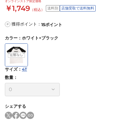
オンラインストア限定価格
￥1,749
送料別
店舗受取で送料無料
（税込）
獲得ポイント：
15
ポイント
P
カラー
：
ホワイト×ブラック
サイズ
：
4T
数量：
シェアする