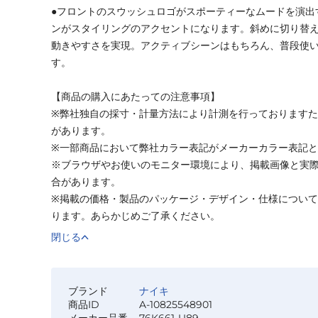
●フロントのスウッシュロゴがスポーティーなムードを演出
ンがスタイリングのアクセントになります。斜めに切り替
動きやすさを実現。アクティブシーンはもちろん、普段使
す。
【商品の購入にあたっての注意事項】
※弊社独自の採寸・計量方法により計測を行っております
があります。
※一部商品において弊社カラー表記がメーカーカラー表記
※ブラウザやお使いのモニター環境により、掲載画像と実
合があります。
※掲載の価格・製品のパッケージ・デザイン・仕様につい
ります。あらかじめご了承ください。
閉じる
ブランド
ナイキ
商品ID
A-10825548901
メーカー品番
76K661-U89