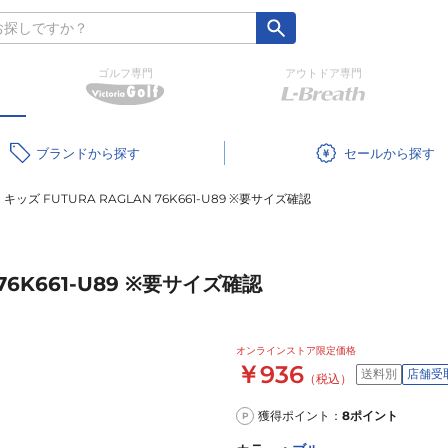
ゴルフ専門
アウトドア専門
ブランド
セール
キッズ FUTURA RAGLAN 76K661-U89 ※要サイズ確認
76K661-U89 ※要サイズ確認
オンラインストア限定価格
￥936
送料別
店舗受
（税込）
獲得ポイント：
8
ポイント
P