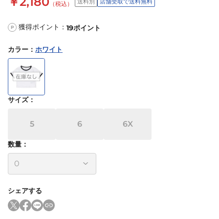
￥2,180
送料別
店舗受取で送料無料
（税込）
獲得ポイント：
19
ポイント
P
カラー
：
ホワイト
サイズ
：
5
6
6X
数量：
シェアする