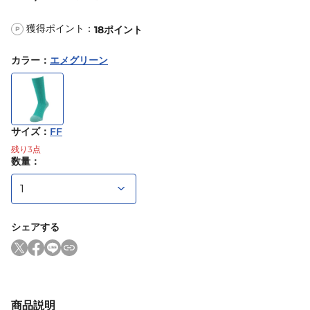
獲得ポイント：
18
ポイント
P
カラー
：
エメグリーン
サイズ
：
FF
残り
3
点
数量：
シェアする
商品説明