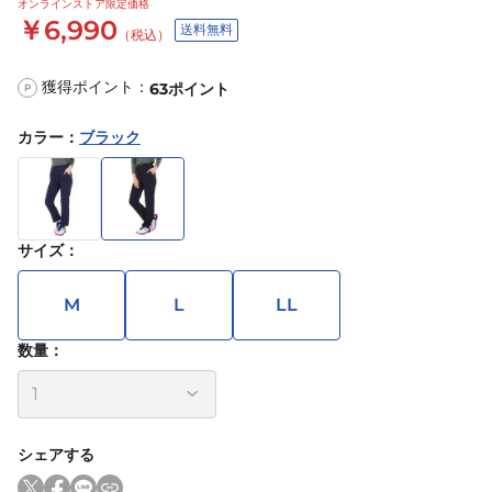
オンラインストア限定価格
￥6,990
送料無料
（税込）
獲得ポイント：
63
ポイント
P
カラー
：
ブラック
サイズ
：
M
L
LL
数量：
シェアする