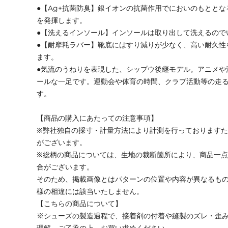
●【Ag+抗菌防臭】銀イオンの抗菌作用でにおいのもとと
を発揮します。
●【洗えるインソール】インソールは取り出して洗えるので
●【耐摩耗ラバー】靴底にはすり減りが少なく、高い耐久性
ます。
●気流のうねりを表現した、シップウ後継モデル。アニメや
ールな一足です。運動会や体育の時間、クラブ活動等の走
す。
【商品の購入にあたっての注意事項】
※弊社独自の採寸・計量方法により計測を行っております
がございます。
※総柄の商品については、生地の裁断箇所により、商品一点
合がございます。
そのため、掲載画像とはパターンの位置や内容が異なるも
様の相違には該当いたしません。
【こちらの商品について】
※シューズの製造過程で、接着剤の付着や縫製のズレ・歪
理解、ご了承の上、お買い求めください。