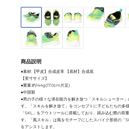
商品説明
●素材:【甲皮】合成皮革 【底材】合成底
【実寸サイズ】
●重量:約144g(17.0cm片足)
●中国製
●男の子の様々な潜在能力を解き放つ「スキルシューター」
す。「スキルを解き放て」をコンセプトに子どもたちの多
「SKL」をアウトソールに搭載しており、踏み込む際の荷重
す。「風スキル」は風をモチーフにしたスパイク形状の「S
をアシストします。