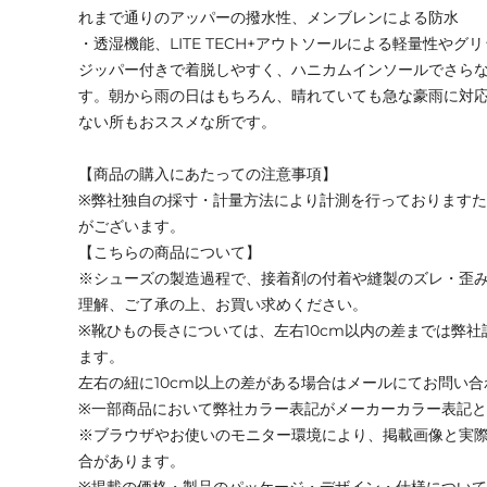
れまで通りのアッパーの撥水性、メンブレンによる防水
・透湿機能、LITE TECH+アウトソールによる軽量性や
ジッパー付きで着脱しやすく、ハニカムインソールでさら
す。朝から雨の日はもちろん、晴れていても急な豪雨に対
ない所もおススメな所です。
【商品の購入にあたっての注意事項】
※弊社独自の採寸・計量方法により計測を行っております
がございます。
【こちらの商品について】
※シューズの製造過程で、接着剤の付着や縫製のズレ・歪
理解、ご了承の上、お買い求めください。
※靴ひもの長さについては、左右10cm以内の差までは弊
ます。
左右の紐に10cm以上の差がある場合はメールにてお問い
※一部商品において弊社カラー表記がメーカーカラー表記
※ブラウザやお使いのモニター環境により、掲載画像と実
合があります。
※掲載の価格・製品のパッケージ・デザイン・仕様につい