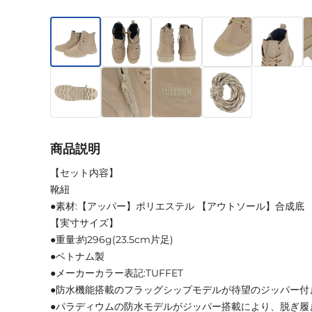
商品説明
【セット内容】
靴紐
●素材:【アッパー】ポリエステル 【アウトソール】合成底
【実寸サイズ】
●重量:約296g(23.5cm片足)
●ベトナム製
●メーカーカラー表記:TUFFET
●防水機能搭載のフラッグシップモデルが待望のジッパー付
●パラディウムの防水モデルがジッパー搭載により、脱ぎ履