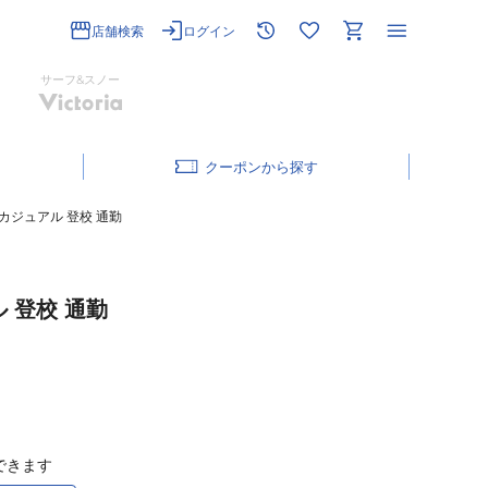
店舗検索
ログイン
サーフ&スノー
クーポン
き カジュアル 登校 通勤
ル 登校 通勤
できます