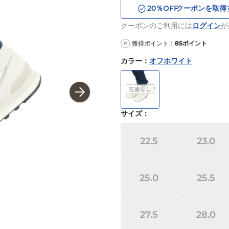
20
％OFF
クーポンを取得
クーポンのご利用には
ログイン
が
獲得ポイント：
85
ポイント
P
カラー
：
オフホワイト
サイズ
：
22.5
23.0
25.0
25.5
27.5
28.0