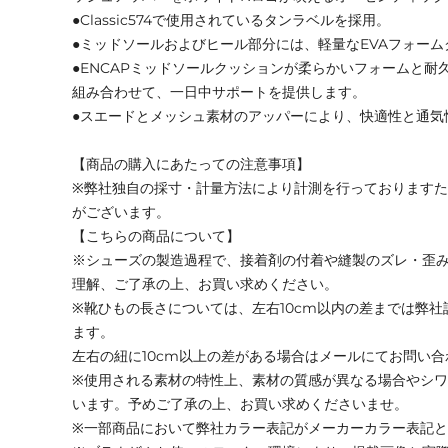
●Classic574で使用されているタンラベルを採用。
●ミッドソールおよびヒール部分には、軽量なEVAフォー
●ENCAPミッドソールクッションが柔らかいフォームと耐
組み合わせて、一日中サポートを提供します。
●スエードとメッシュ素材のアッパーにより、快適性と通気
【商品の購入にあたっての注意事項】
※弊社独自の採寸・計量方法により計測を行っております
がございます。
【こちらの商品について】
※シューズの製造過程で、接着剤の付着や縫製のズレ・歪
理解、ご了承の上、お買い求めください。
※靴ひもの長さについては、左右10cm以内の差までは弊
ます。
左右の紐に10cm以上の差がある場合はメールにてお問い
※使用される素材の特性上、素材の質感が異なる場合やシ
います。予めご了承の上、お買い求めくださいませ。
※一部商品において弊社カラー表記がメーカーカラー表記