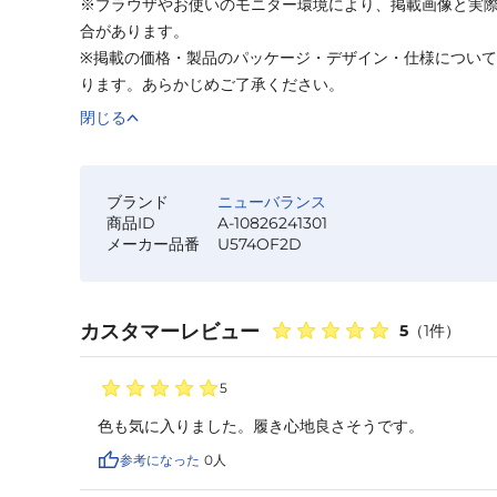
※ブラウザやお使いのモニター環境により、掲載画像と実
合があります。
※掲載の価格・製品のパッケージ・デザイン・仕様につい
ります。あらかじめご了承ください。
閉じる
ブランド
ニューバランス
商品ID
A-10826241301
メーカー品番
U574OF2D
カスタマーレビュー
5
（
1
件）
5
色も気に入りました。履き心地良さそうです。
参考になった
0
人