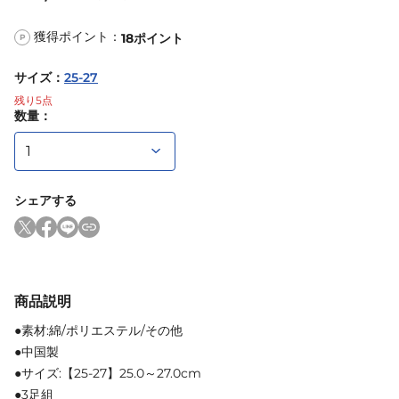
獲得ポイント：
18
ポイント
P
サイズ
：
25-27
残り
5
点
数量：
シェアする
商品説明
●素材:綿/ポリエステル/その他
●中国製
●サイズ:【25-27】25.0～27.0cm
●3足組