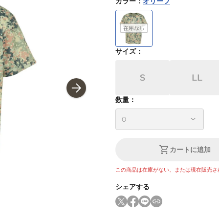
カラー
：
オリーブ
サイズ
：
S
LL
数量：
カートに追加
この商品は在庫がない、または現在販売さ
シェアする