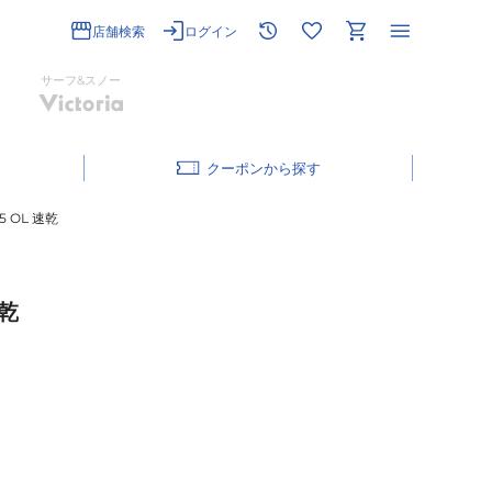
店舗検索
ログイン
サーフ&スノー
クーポン
5 OL 速乾
速乾