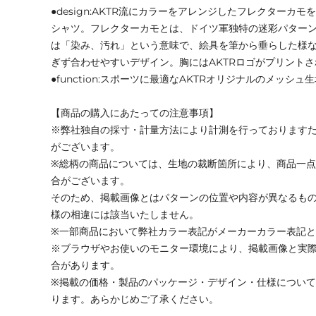
●design:AKTR流にカラーをアレンジしたフレクターカモ
シャツ。フレクターカモとは、ドイツ軍独特の迷彩パターン
は「染み、汚れ」という意味で、絵具を筆から垂らした様
ぎず合わせやすいデザイン。胸にはAKTRロゴがプリント
●function:スポーツに最適なAKTRオリジナルのメッシュ
【商品の購入にあたっての注意事項】
※弊社独自の採寸・計量方法により計測を行っております
がございます。
※総柄の商品については、生地の裁断箇所により、商品一点
合がございます。
そのため、掲載画像とはパターンの位置や内容が異なるも
様の相違には該当いたしません。
※一部商品において弊社カラー表記がメーカーカラー表記
※ブラウザやお使いのモニター環境により、掲載画像と実
合があります。
※掲載の価格・製品のパッケージ・デザイン・仕様につい
ります。あらかじめご了承ください。