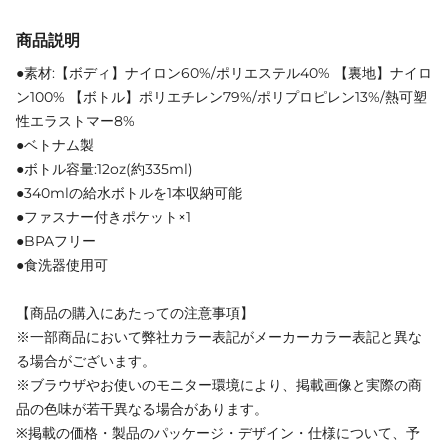
商品説明
●素材:【ボディ】ナイロン60%/ポリエステル40% 【裏地】ナイロ
ン100% 【ボトル】ポリエチレン79%/ポリプロピレン13%/熱可塑
性エラストマー8%
●ベトナム製
●ボトル容量:12oz(約335ml)
●340mlの給水ボトルを1本収納可能
●ファスナー付きポケット×1
●BPAフリー
●食洗器使用可
【商品の購入にあたっての注意事項】
※一部商品において弊社カラー表記がメーカーカラー表記と異な
る場合がございます。
※ブラウザやお使いのモニター環境により、掲載画像と実際の商
品の色味が若干異なる場合があります。
※掲載の価格・製品のパッケージ・デザイン・仕様について、予