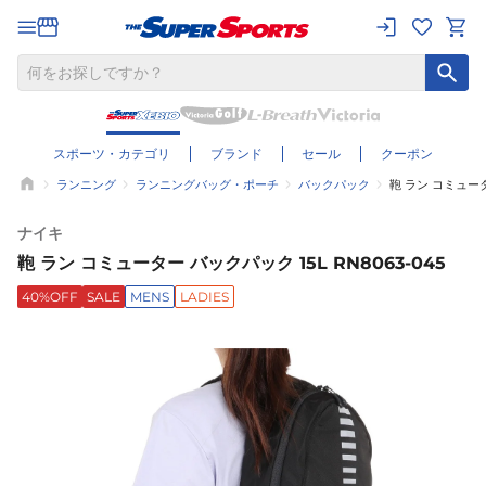
スポーツ・カテゴリ
ブランド
セール
クーポン
ランニング
ランニングバッグ・ポーチ
バックパック
鞄 ラン コミューター
ナイキ
鞄 ラン コミューター バックパック 15L RN8063-045
40%OFF
SALE
MENS
LADIES