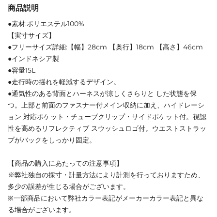
商品説明
●素材:ポリエステル100%
【実寸サイズ】
●フリーサイズ詳細:【幅】28cm 【奥行】18cm 【高さ】46cm
●インドネシア製
●容量15L
●走行時の揺れを軽減するデザイン。
●通気性のある背面とハーネスが涼しくさらりと した状態を保
つ。上部と前面のファスナー付メイン収納に加え、ハイドレーシ
ョン 対応ポケット・チューブクリップ・サイドポケット付。視認
性を高めるリフレクティブ スウッシュロゴ付。ウエストストラッ
プがバックをしっかり固定。
【商品の購入にあたっての注意事項】
※弊社独自の採寸・計量方法により計測を行っておりますため、
多少の誤差が生じる場合がございます。
※一部商品において弊社カラー表記がメーカーカラー表記と異な
る場合がございます。