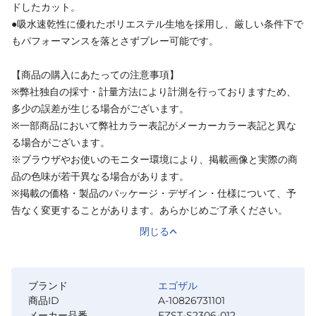
ドしたカット。
●吸水速乾性に優れたポリエステル生地を採用し、厳しい条件下で
もパフォーマンスを落とさずプレー可能です。
【商品の購入にあたっての注意事項】
※弊社独自の採寸・計量方法により計測を行っておりますため、
多少の誤差が生じる場合がございます。
※一部商品において弊社カラー表記がメーカーカラー表記と異な
る場合がございます。
※ブラウザやお使いのモニター環境により、掲載画像と実際の商
品の色味が若干異なる場合があります。
※掲載の価格・製品のパッケージ・デザイン・仕様について、予
告なく変更することがあります。あらかじめご了承ください。
閉じる
ブランド
エゴザル
商品ID
A-10826731101
メーカー品番
EZST-S2306-012