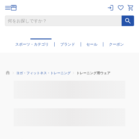
スポーツ・カテゴリ
ブランド
セール
クーポン
ヨガ・フィットネス・トレーニング
トレーニング用ウェア
おすすめ
順表示
トレーニング用ウェア
の商品一覧
1,022
件
おすすめ順
人気順
新着順
安い順
高い順