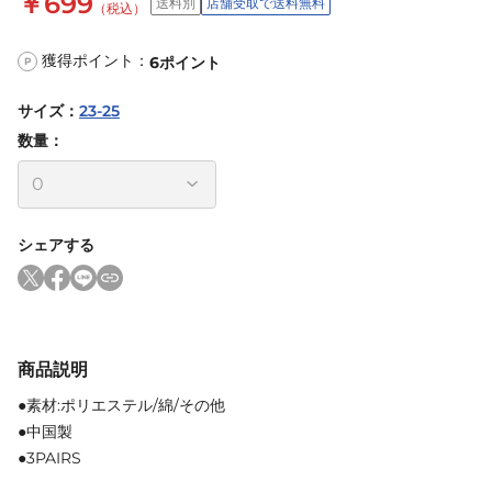
￥699
送料別
店舗受取で送料無料
（税込）
獲得ポイント：
6
ポイント
P
サイズ
：
23-25
数量：
シェアする
商品説明
●素材:ポリエステル/綿/その他
●中国製
●3PAIRS