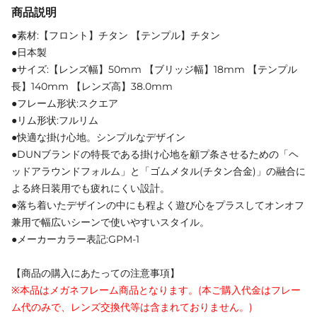
商品説明
●素材:【フロント】チタン 【テンプル】チタン
●日本製
●サイズ:【レンズ幅】50mm 【ブリッジ幅】18mm 【テンプル
長】140mm 【レンズ高】38.0mm
●フレーム形状:スクエア
●リム形状:フルリム
●快適な掛け心地。シンプルなデザイン
●DUNブランドの特長である掛け心地を顧プ条させるための「ヘ
ッドアラウンドフォルム」と「ゴムメタル(チタン合金)」の融合に
よる終日装用でも疲れにくい設計。
●落ち着いたデザインの中にも程よく遊び心をプラスしてオンオフ
兼用で幅広いシーンで使いやすいスタイル。
●メーカーカラー表記:GPM-1
【商品の購入にあたっての注意事項】
※本品はメガネフレーム商品となります。(本ご購入代金はフレー
ム代のみで、レンズ交換代等は含まれておりません。)