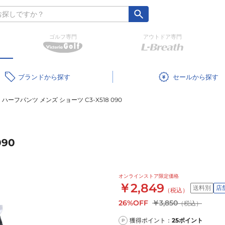
ゴルフ専門
アウトドア専門
ブランド
セール
ハーフパンツ メンズ ショーツ C3-X518 090
90
オンラインストア限定価格
￥2,849
送料別
店
（税込）
26%OFF
￥3,850
（税込）
獲得ポイント：
25
ポイント
P