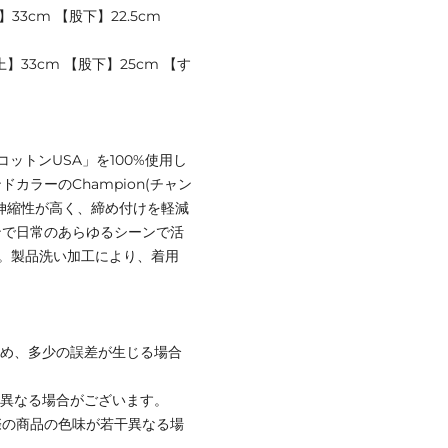
33cm 【股下】22.5cm
上】33cm 【股下】25cm 【す
ットンUSA」を100%使用し
ラーのChampion(チャン
伸縮性が高く、締め付けを軽減
ンで日常のあらゆるシーンで活
。製品洗い加工により、着用
ため、多少の誤差が生じる場合
と異なる場合がございます。
際の商品の色味が若干異なる場