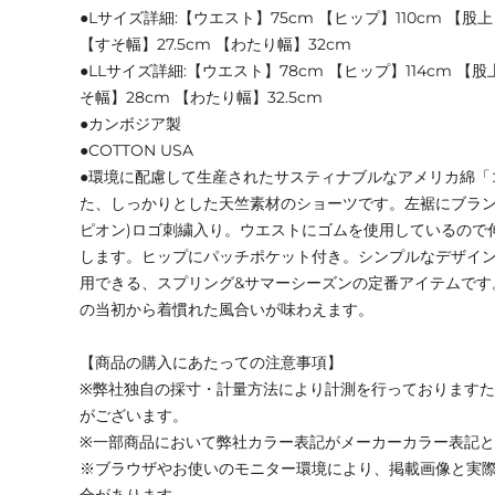
●Lサイズ詳細:【ウエスト】75cm 【ヒップ】110cm 【股上】
【すそ幅】27.5cm 【わたり幅】32cm
●LLサイズ詳細:【ウエスト】78cm 【ヒップ】114cm 【股
そ幅】28cm 【わたり幅】32.5cm
●カンボジア製
●COTTON USA
●環境に配慮して生産されたサスティナブルなアメリカ綿「コ
た、しっかりとした天竺素材のショーツです。左裾にブランドカ
ピオン)ロゴ刺繍入り。ウエストにゴムを使用しているので
します。ヒップにパッチポケット付き。シンプルなデザイ
用できる、スプリング&サマーシーズンの定番アイテムです
の当初から着慣れた風合いが味わえます。
【商品の購入にあたっての注意事項】
※弊社独自の採寸・計量方法により計測を行っております
がございます。
※一部商品において弊社カラー表記がメーカーカラー表記
※ブラウザやお使いのモニター環境により、掲載画像と実
合があります。