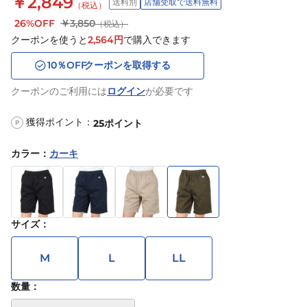
￥2,849
送料別
店舗受取で送料無料
（税込）
26%OFF
￥3,850
（税込）
クーポンを使うと
2,564
円
で購入できます
10
％OFF
クーポンを取得する
クーポンのご利用には
ログイン
が必要です
獲得ポイント：
25
ポイント
P
カラー
：
カーキ
サイズ
：
M
L
LL
数量：