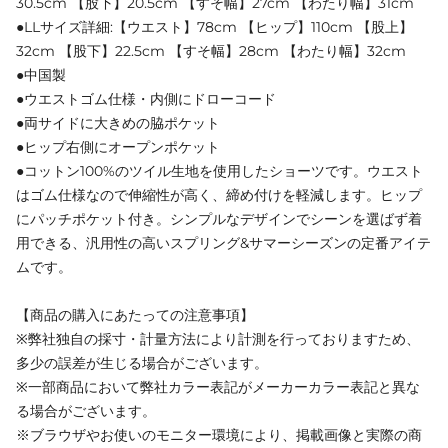
30.5cm 【股下】20.5cm 【すそ幅】27cm 【わたり幅】31cm
●LLサイズ詳細:【ウエスト】78cm 【ヒップ】110cm 【股上】
32cm 【股下】22.5cm 【すそ幅】28cm 【わたり幅】32cm
●中国製
●ウエストゴム仕様・内側にドローコード
●両サイドに大きめの脇ポケット
●ヒップ右側にオープンポケット
●コットン100%のツイル生地を使用したショーツです。ウエスト
はゴム仕様なので伸縮性が高く、締め付けを軽減します。ヒップ
にパッチポケット付き。シンプルなデザインでシーンを選ばず着
用できる、汎用性の高いスプリング&サマーシーズンの定番アイテ
ムです。
【商品の購入にあたっての注意事項】
※弊社独自の採寸・計量方法により計測を行っておりますため、
多少の誤差が生じる場合がございます。
※一部商品において弊社カラー表記がメーカーカラー表記と異な
る場合がございます。
※ブラウザやお使いのモニター環境により、掲載画像と実際の商