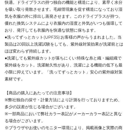
快適。ドライプラスの持つ独自の機能と構造により、素早く水分
を吸い取り発散させます。毛細管現象を促す構造になっており湿
気を衣服の外に排出し蒸発させます。このドライプラスが持つ、
優れた換気システムにより衣服内の湿度と外気がいつも循環して
おり、発汗しても衣服内を快適な状態に保ちます。
●洗ってずっとカット(UPF35):お客様の声からうまれました。当
製品は20回以上洗濯試験をしても、紫外線対策効果が洗濯前とは
ほぼ変わらず持続します。
●洗濯しても紫外線カットが落ちにくい:特殊な糸と織・編組織で
紫外線をカット。洗濯耐久性があり、洗濯による機能の低下も最
小限に抑えています。「洗ってずっとカット」安心の紫外線対策
素材です。
【商品の購入にあたっての注意事項】
※弊社独自の採寸・計量方法により計測を行っておりますため、
多少の誤差が生じる場合がございます。
※一部商品において弊社カラー表記がメーカーカラー表記と異な
る場合がございます。
※ブラウザやお使いのモニター環境により、掲載画像と実際の商