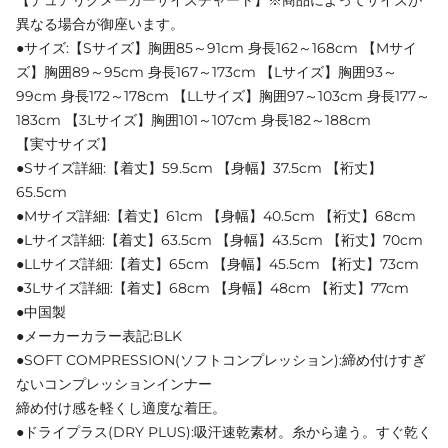
【デュアリグメーカーサイズチャート】※商品によってサイズが
異なる場合が御座います。
●サイズ:【Sサイズ】胸囲85～91cm 身長162～168cm 【Mサイ
ズ】胸囲89～95cm 身長167～173cm 【Lサイズ】胸囲93～
99cm 身長172～178cm 【LLサイズ】胸囲97～103cm 身長177～
183cm 【3Lサイズ】胸囲101～107cm 身長182～188cm
【実寸サイズ】
●Sサイズ詳細:【着丈】59.5cm 【身幅】37.5cm 【裄丈】
65.5cm
●Mサイズ詳細:【着丈】61cm 【身幅】40.5cm 【裄丈】68cm
●Lサイズ詳細:【着丈】63.5cm 【身幅】43.5cm 【裄丈】70cm
●LLサイズ詳細:【着丈】65cm 【身幅】45.5cm 【裄丈】73cm
●3Lサイズ詳細:【着丈】68cm 【身幅】48cm 【裄丈】77cm
●中国製
●メーカーカラー表記:BLK
●SOFT COMPRESSION(ソフトコンプレッション):締め付けすぎ
ないコンプレッションインナー
締め付け感を軽くし適度な着圧。
●ドライプラス(DRY PLUS):吸汗速乾素材。糸から違う。すぐ乾く