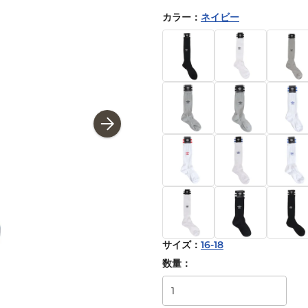
カラー
：
ネイビー
サイズ
：
16-18
数量：