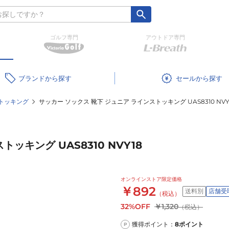
ゴルフ専門
アウトドア専門
ブランド
セール
トッキング
サッカー ソックス 靴下 ジュニア ラインストッキング UAS8310 NVY
ッキング UAS8310 NVY18
オンラインストア限定価格
￥892
送料別
店舗受
（税込）
32%OFF
￥1,320
（税込）
獲得ポイント：
8
ポイント
P