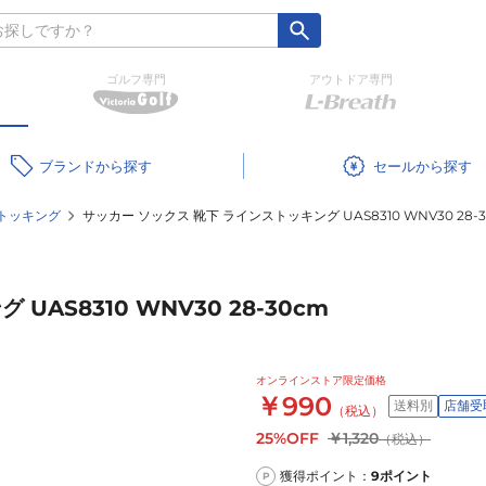
ゴルフ専門
アウトドア専門
ブランド
セール
トッキング
サッカー ソックス 靴下 ラインストッキング UAS8310 WNV30 28-
AS8310 WNV30 28-30cm
オンラインストア限定価格
￥990
送料別
店舗受
（税込）
25%OFF
￥1,320
（税込）
獲得ポイント：
9
ポイント
P