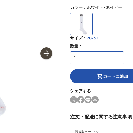
カラー
：
ホワイト×ネイビー
サイズ
：
28-30
数量：
カートに追加
シェアする
注文・配送に関する注意事項
送料について